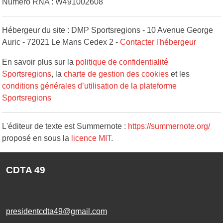
Numéro RNA : W491002608
Hébergeur du site : DMP Sportsregions - 10 Avenue George
Auric - 72021 Le Mans Cedex 2 -
Contacter l'hébergeur
En savoir plus sur la
politique de confidentialité
Sportsregions
, la
charte de gestion des cookies
et les
conditions générales d’utilisation de la plateforme
Sportsregions
L'éditeur de texte est Summernote :
https://summernote.org/
proposé en sous la
licence MIT
.
CDTA 49
presidentcdta49@gmail.com